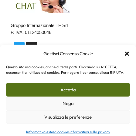
Gruppo Internazionale TF Srl
P. IVA: 01124050046
Gestisci Consenso Cookie
Questo sito usa cookies, anche di terze parti. Cliccando su ACCETTA,
acconsenti all'utilizzo dei cookies. Per negare il consenso, clicca RIFIUTA.
Copyright - Fiorista.it - Tutti i diritti riservati -
Indirizzo email: info@fiorista.it
Accetta
Servizio di consegna fiori a domicilio in tutto il
Mondo
Nega
Visualizza le preferenze
Pagamenti sicuri con PayPal, anche senza un conto
Informativa estesa cookies
Informativa sulla privacy
Home
Negozio
Faq
Menu