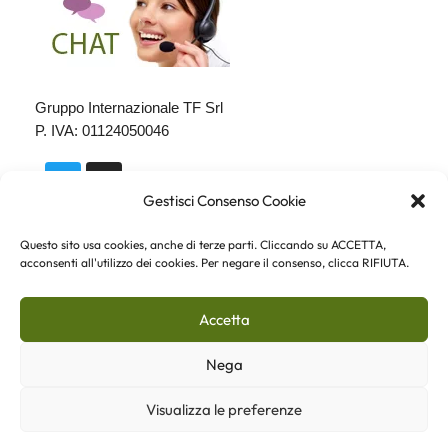
Gruppo Internazionale TF Srl
P. IVA: 01124050046
Gestisci Consenso Cookie
Questo sito usa cookies, anche di terze parti. Cliccando su ACCETTA,
acconsenti all'utilizzo dei cookies. Per negare il consenso, clicca RIFIUTA.
Copyright - Fiorista.it - Tutti i diritti riservati -
Indirizzo email: info@fiorista.it
Accetta
Servizio di consegna fiori a domicilio in tutto il
Mondo
Nega
Visualizza le preferenze
Pagamenti sicuri con PayPal, anche senza un conto