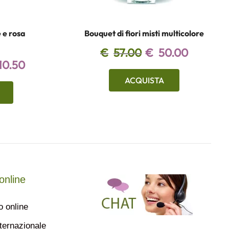
 e rosa
Bouquet di fiori misti multicolore
€
57.00
€
50.00
10.50
ACQUISTA
online
o online
nternazionale